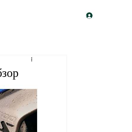
Войти
мы
Календарь
Общение
Байкеры
бзор