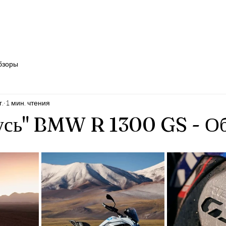
Главная
Blog
Мероприятия
Фотоальбо
бзоры
г.
1 мин. чтения
усь" BMW R 1300 GS - О