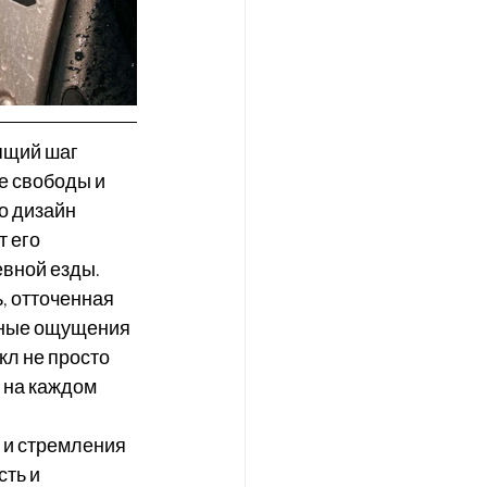
ящий шаг 
е свободы и 
о дизайн 
 его 
евной езды.
 отточенная 
тные ощущения 
кл не просто 
 на каждом 
 и стремления 
ть и 