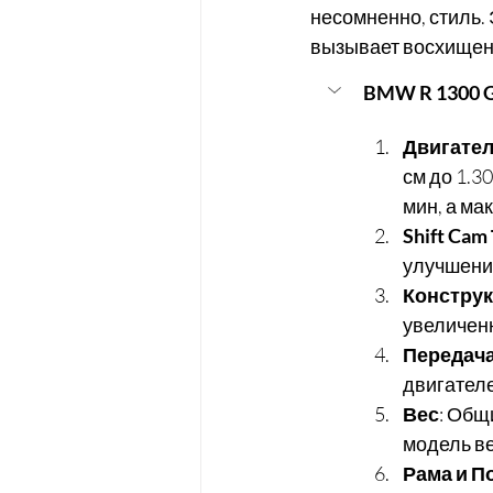
несомненно, стиль. 
вызывает восхищен
BMW R 1300 G
Двигате
см до 1.30
мин, а ма
Shift Ca
улучшени
Конструк
увеличен
Передач
двигателе
Вес
: Общ
модель ве
Рама и П