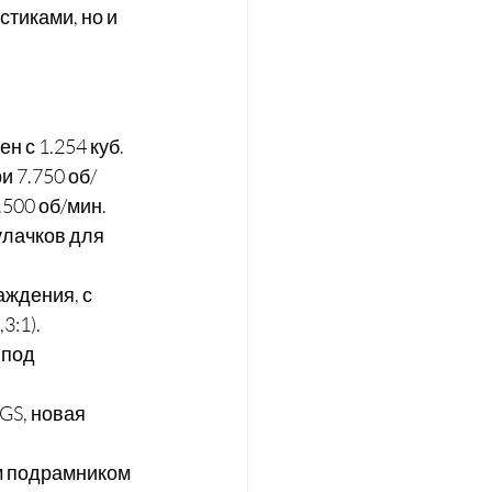
тиками, но и 
 с 1.254 куб. 
и 7.750 об/
500 об/мин.
улачков для 
ждения, с 
3:1).
 под 
GS, новая 
м подрамником 