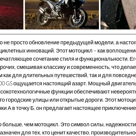
это не просто обновление предыдущей модели, а насто
циклетных инноваций. Этот мотоцикл – как воплощени
ечатляющее сочетание стиля и функциональности. Ег
очих, смешивая классику и современность, что делает
как для длительных путешествий, так и для повседн
0 GS ощущается настоящий азарт. Мощный двигатель,
ысокотехнологичные функции обеспечивают невероя
то городские улицы или открытые дороги. Этот мотоци
чки А в точку Б, он предлагает настоящее приключение
о больше, чем мотоцикл. Это символ силы, надежности
азначен для тех, кто ценит качество, производительнос