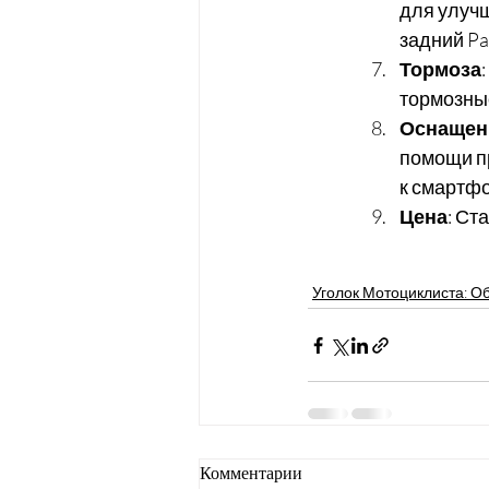
для улучш
задний Pa
Тормоза
тормозны
Оснащен
помощи пр
к смартфо
Цена
: Ст
Уголок Мотоциклиста: О
Комментарии