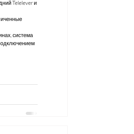
ий Telelever и 
личенные 
инах, система 
 подключением 