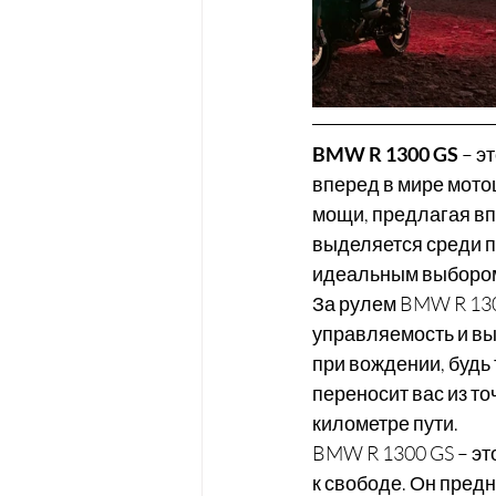
BMW R 1300 GS
 – 
вперед в мире мото
мощи, предлагая вп
выделяется среди пр
идеальным выбором 
За рулем BMW R 130
управляемость и в
при вождении, будь 
переносит вас из то
километре пути.
BMW R 1300 GS – эт
к свободе. Он предн