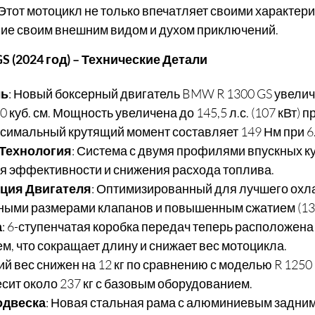
Этот мотоцикл не только впечатляет своими характерис
ие своим внешним видом и духом приключений.
S (2024 год) – Технические Детали
ль
: Новый боксерный двигатель BMW R 1300 GS увеличен
0 куб. см. Мощность увеличена до 145,5 л.с. (107 кВт) пр
ксимальный крутящий момент составляет 149 Нм при 6.
m Технология
: Система с двумя профилями впускных к
я эффективности и снижения расхода топлива.
ция Двигателя
: Оптимизированный для лучшего охла
ными размерами клапанов и повышенным сжатием (13,
а
: 6-ступенчатая коробка передач теперь расположена
м, что сокращает длину и снижает вес мотоцикла.
ий вес снижен на 12 кг по сравнению с моделью R 1250 
сит около 237 кг с базовым оборудованием.
одвеска
: Новая стальная рама с алюминиевым задни